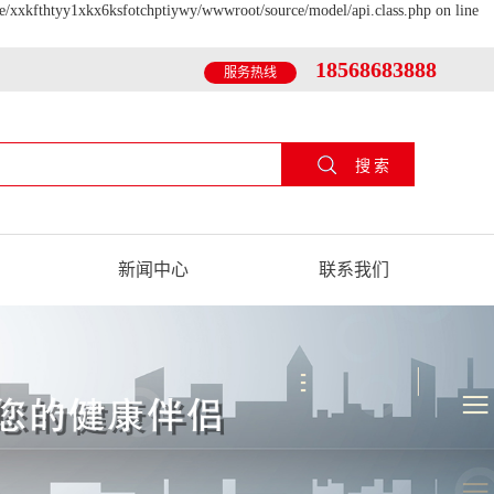
me/xxkfthtyy1xkx6ksfotchptiywy/wwwroot/source/model/api.class.php on line
18568683888
服务热线
新闻中心
联系我们