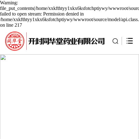
Warning:
file_put_contents(/home/xxkfthtyy1xkx6ksfotchptiywy/wwwroot/sourc
failed to open stream: Permission denied in
/home/xxkfthtyy1xkx6ksfotchptiywy/wwwroot/source/model/api.class
on line 217