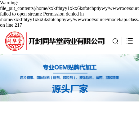
Warning:
file_put_contents(/home/xxkfthtyy1xkx6ksfotchptiywy/wwwroot/sourc
failed to open stream: Permission denied in
/home/xxkfthtyy1xkx6ksfotchptiywy/wwwroot/source/model/api.class
on line 217